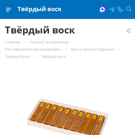
Твёрдый воск
Твёрдый воск
—
—
Главная
Каталог материалов
—
—
Реставрационные материалы
Воски для реставрации
—
Твёрдый воск
Твёрдый воск