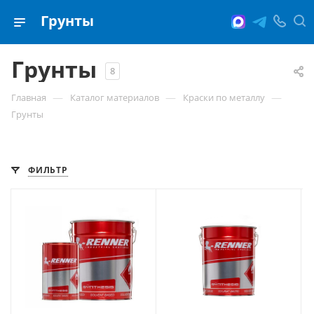
Грунты
Грунты
8
—
—
—
Главная
Каталог материалов
Краски по металлу
Грунты
ФИЛЬТР