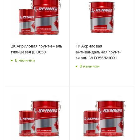
2К Акриловая грунт-эмаль
1К Акриловая
глянцевая JB D650
антивандальная грунт-
эмаль JW D356/MIOX1
В наличии
В наличии