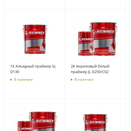
1К Алкидный праймер SL
2К Акриловый белый
D130
праймер JL D250/C02
В наличии
В наличии