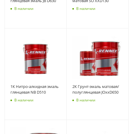
глянцевая эмаль JB D630
матовая SO XXD130
В наличии
В наличии
1К Нитро-алкидная эмаль
2К Грунт-эмаль матовая/
глянцевая NB D510
полуглянцевая JOxxD650
В наличии
В наличии