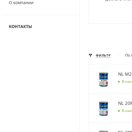
О компании
КОНТАКТЫ
По 
ФИЛЬТР
NL M2
В на
NL 20
В на