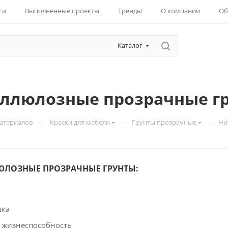
ги
Выполненные проекты
Тренды
О компании
Об
Каталог
ллюлозные прозрачные г
—
—
—
материалов
Краски для мебели
Грунты прозрачные
Ни
ЛОЗНЫЕ ПРОЗРАЧНЫЕ ГРУНТЫ:
шка
 жизнеспособность