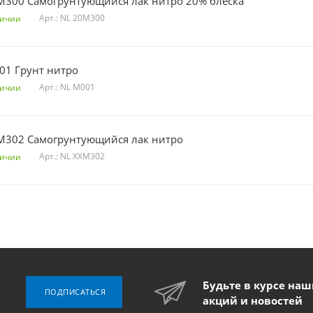
M300 Самогрунтующийся лак нитро 20% блеска
Арт.: NL 20M300
личии
01 Грунт нитро
Арт.: NL M001
личии
M302 Самогрунтующийся лак нитро
Арт.: NL XXM302
личии
Будьте в курсе на
ПОДПИСАТЬСЯ
акций и новостей