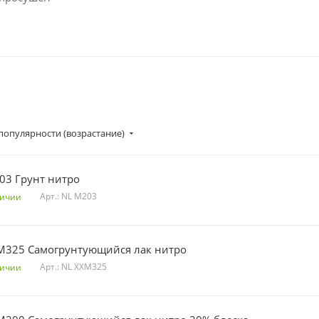
популярности (возрастание)
03 Грунт нитро
Арт.: NL M203
личии
M325 Самогрунтующийся лак нитро
Арт.: NL XXM325
личии