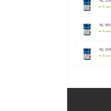
NL 20
В на
NL M0
В на
NL XX
В на