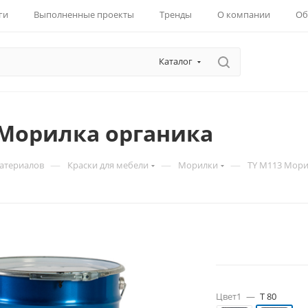
ги
Выполненные проекты
Тренды
О компании
Об
Каталог
 Морилка органика
—
—
—
материалов
Краски для мебели
Морилки
TY M113 Мори
Цвет1
—
T 80