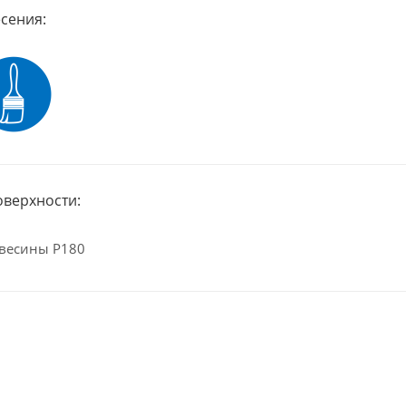
сения:
оверхности:
весины Р180