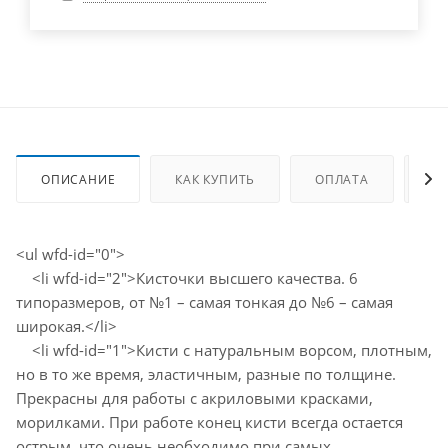
ОПИСАНИЕ
КАК КУПИТЬ
ОПЛАТА
ДО
<ul wfd-id="0">
<li wfd-id="2">Кисточки высшего качества. 6
типоразмеров, от №1 – самая тонкая до №6 – самая
широкая.</li>
<li wfd-id="1">Кисти с натуральным ворсом, плотным,
но в то же время, эластичным, разные по толщине.
Прекрасны для работы с акриловыми красками,
морилками. При работе конец кисти всегда остается
острым, что очень необходимо при самых