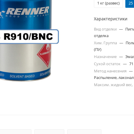
1 кг (развес)
25
Характеристики
Вид отделки
—
Пиг
отделка
Хим. Группа
—
Пол
(ПУ)
Назначение
—
Эма
Сухой остаток
—
71
Метод нанесения
—
Распыление, лакона
Максим. жидкий вес,