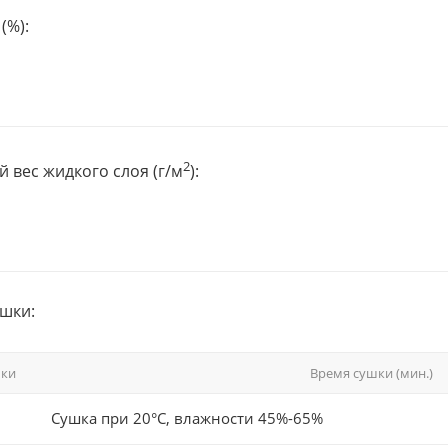
(%):
2
 вес жидкого слоя (г/м
):
шки:
шки
Время сушки (мин.)
Сушка при 20°С, влажности 45%-65%