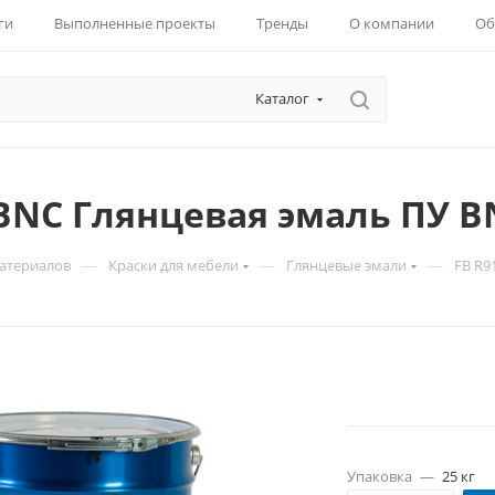
ги
Выполненные проекты
Тренды
О компании
Об
Каталог
/BNC Глянцевая эмаль ПУ B
—
—
—
материалов
Краски для мебели
Глянцевые эмали
FB R9
Упаковка
—
25 кг