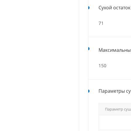
Сухой остаток 
71
Максимальный
150
Параметры су
Параметр су