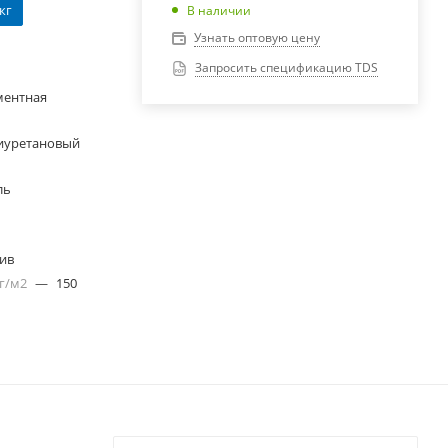
 кг
В наличии
Узнать оптовую цену
Запросить спецификацию TDS
ментная
иуретановый
ль
лив
 г/м2
—
150