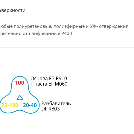
оверхности:
любые полиуретановые, полиэфирные и УФ- отверждения
варительно отшлифованные Р400