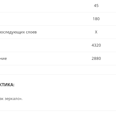
45
180
последующих слоев
Х
4320
ние
2880
КТИКА:
ак зеркало».