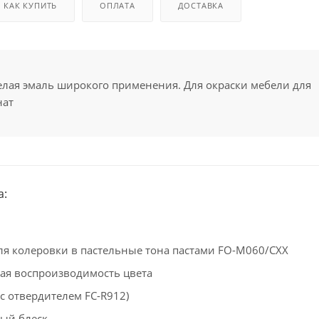
КАК КУПИТЬ
ОПЛАТА
ДОСТАВКА
елая эмаль широкого применения. Для окраски мебели для
нат
а:
ля колеровки в пастельные тона пастами FO-M060/CXX
ая воспроизводимость цвета
(с отвердителем FC-R912)
ый блеск