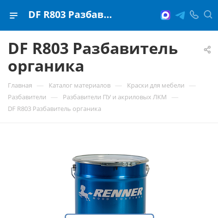
DF R803 Разбавитель органика
DF R803 Разбавитель
органика
—
—
—
Главная
Каталог материалов
Краски для мебели
—
—
Разбавители
Разбавители ПУ и акриловых ЛКМ
DF R803 Разбавитель органика