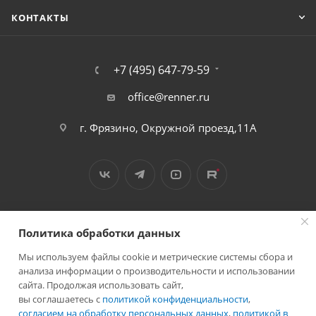
КОНТАКТЫ
+7 (495) 647-79-59
office@renner.ru
г. Фрязино, Окружной проезд,11А
Политика обработки данных
Мы используем файлы cookie и метрические системы сбора и
2026 © Лига - каталог лакокрасочных покрытий
анализа информации о производительности и использовании
сайта. Продолжая использовать сайт,
вы соглашаетесь с
политикой конфиденциальности
,
согласием на обработку персональных данных
,
политикой в