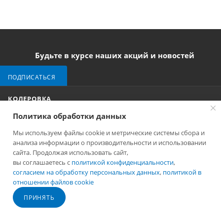
Будьте в курсе наших акций и новостей
ПОДПИСАТЬСЯ
КОЛЕРОВКА
Политика обработки данных
ПОДБОР ЦВЕТА
Мы используем файлы cookie и метрические системы сбора и
анализа информации о производительности и использовании
ПОДБОР ТЕХНОЛОГИЙ
сайта. Продолжая использовать сайт,
вы соглашаетесь с
политикой конфиденциальности
,
согласием на обработку персональных данных
,
политикой в
ПОДБОР ОБОРУДОВАНИЯ
отношении файлов cookie
ПРИНЯТЬ
КОМПАНИЯ