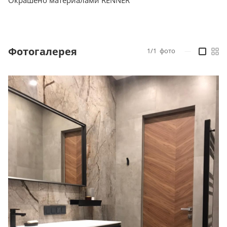
Окрашено материалами RENNER
Фотогалерея
1/1
фото
—