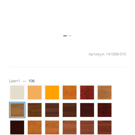
Артикул:
141008-010
Цвет1
—
106