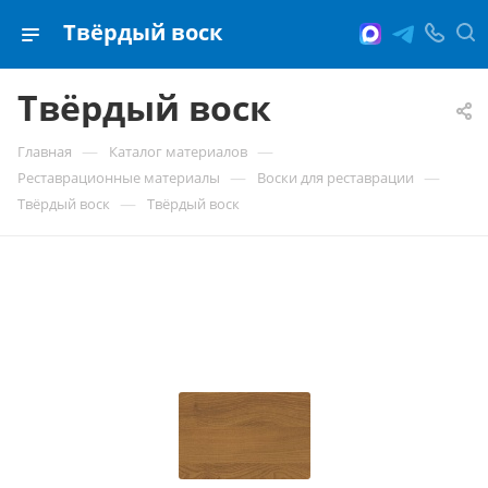
Твёрдый воск
Твёрдый воск
—
—
Главная
Каталог материалов
—
—
Реставрационные материалы
Воски для реставрации
—
Твёрдый воск
Твёрдый воск