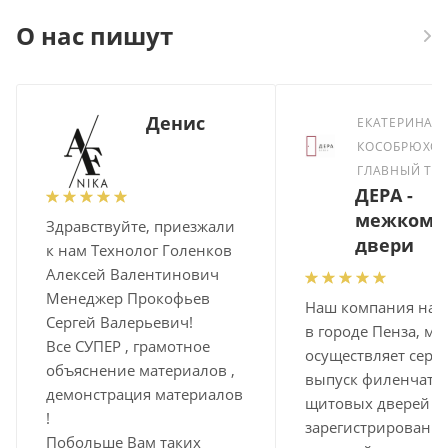
О нас пишут
Денис
ЕКАТЕРИНА
КОСОБРЮХОВ
ГЛАВНЫЙ ТЕ
ДЕРА -
межкомн
Здравствуйте, приезжали
двери
к нам Технолог Голенков
Алексей Валентинович
Менеджер Прокофьев
Наш компания нах
Сергей Валерьевич!
в городе Пенза, мы
Все СУПЕР , грамотное
осуществляет сер
объяснение материалов ,
выпуск филенчаты
демонстрация материалов
щитовых дверей
!
зарегистрированн
Побольше Вам таких