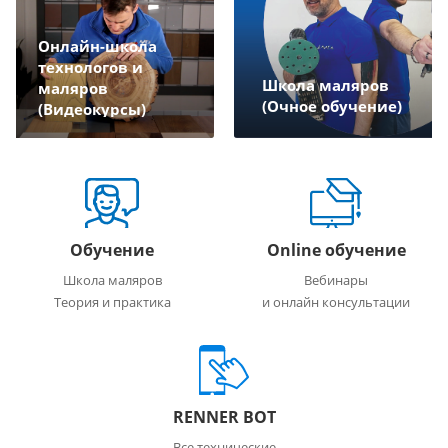
Онлайн-школа
технологов и
Школа маляров
маляров
(Очное обучение)
(Видеокурсы)
Обучение
Online обучение
Школа маляров
Вебинары
Теория и практика
и онлайн консультации
RENNER BOT
Все технические