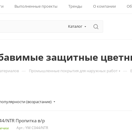
ги
Выполненные проекты
Тренды
О компании
Об
Каталог
бавимые защитные цветн
—
—
материалов
Промышленные покрытия для наружных работ
популярности (возрастание)
YM C044/NTR Пропитка в/р
Арт.: YM C044/NTR
личии