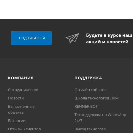
Будьте в курсе на
ПОДПИСАТЬСЯ
акций и новостей
КОМПАНИЯ
ПОДДЕРЖКА
Сотрудничество
Он-лайн события
Новости
Школа технологов ЛКМ
Выполненные
RENNER BOT
объекты
Техподдержка по WhatsApp
Вакансии
24/7
Отзывы клиентов
Выезд технолога