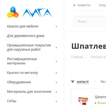
Новости
Услу
Краски для мебели
Для деревянного дома
Шпатле
Промышленные покрытия
для наружных работ
—
Главная
Каталог 
Реставрационные
материалы
Краски по металлу
По 
Оборудование
ФИЛЬТР
Материалы для золочения
Шпатл
СИЗы
В на