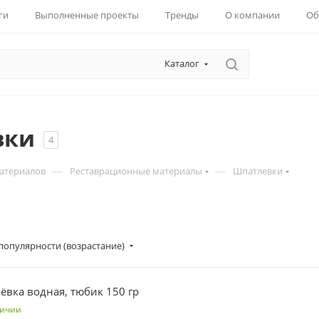
ги
Выполненные проекты
Тренды
О компании
Об
Каталог
вки
4
—
—
материалов
Реставрационные материалы
Шпатлевки
популярности (возрастание)
ёвка водная, тюбик 150 гр
личии