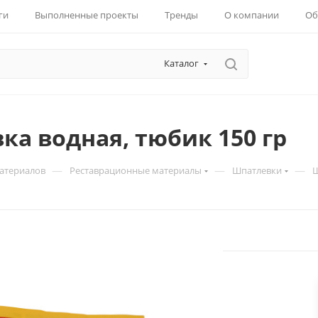
ги
Выполненные проекты
Тренды
О компании
Об
Каталог
а водная, тюбик 150 гр
—
—
—
материалов
Реставрационные материалы
Шпатлевки
Ш