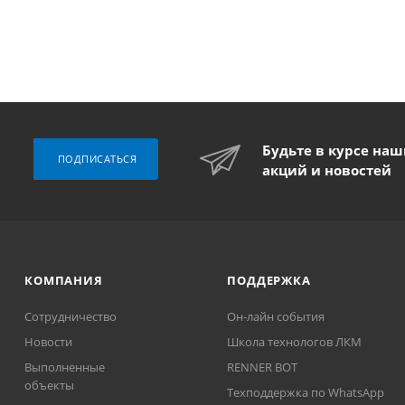
Будьте в курсе на
ПОДПИСАТЬСЯ
акций и новостей
КОМПАНИЯ
ПОДДЕРЖКА
Сотрудничество
Он-лайн события
Новости
Школа технологов ЛКМ
Выполненные
RENNER BOT
объекты
Техподдержка по WhatsApp