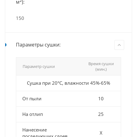
2
м
):
150
Параметры сушки:
Время сушки
Параметр сушки
(мин.)
Сушка при 20°С, влажности 45%-65%
От пыли
10
На отлип
25
Нанесение
Х
последующих слоев