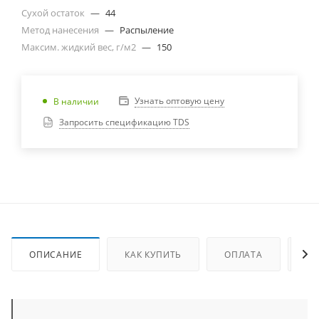
Сухой остаток
—
44
Метод нанесения
—
Распыление
Максим. жидкий вес, г/м2
—
150
Узнать оптовую цену
В наличии
Запросить спецификацию TDS
ОПИСАНИЕ
КАК КУПИТЬ
ОПЛАТА
ДО