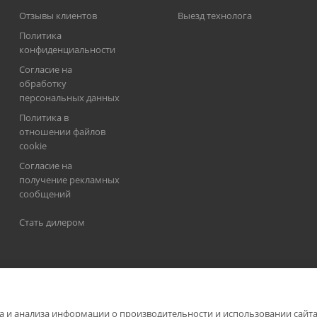
Отзывы клиентов
Выезд технолога
Политика
конфиденциальности
Согласие на
обработку
персональных данных
Политика в
отношении файлов
cookie
Согласие на
получение рекламных
сообщений
Стать дилером
а и анализа информации о производительности и использовании сайта