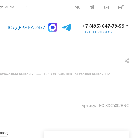
...
учение
+7 (495) 647-79-59
ПОДДЕРЖКА 24/7
ЗАКАЗАТЬ ЗВОНОК
—
етановые эмали
FO ХХС580/BNC Матовая эмаль ПУ
Артикул:
FO ХХС580/BNC
звес)