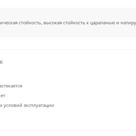
ическая стойкость, высокая стойкость к царапанью и натир
а:
астекается
нет
х условий эксплуатации