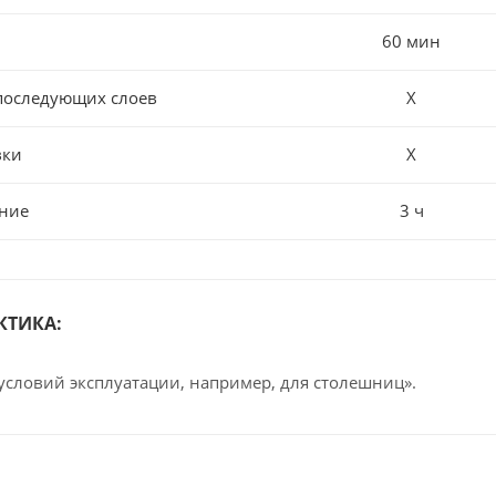
60 мин
последующих слоев
Х
вки
Х
ние
3 ч
КТИКА:
условий эксплуатации, например, для столешниц».