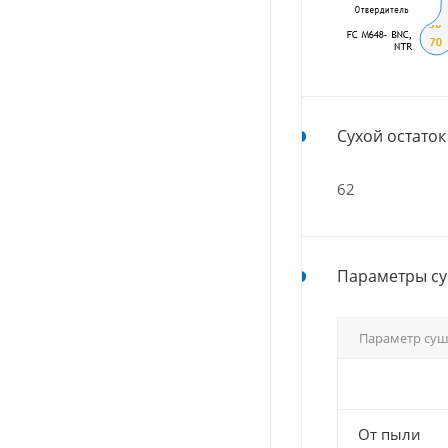
Сухой остаток 
62
Параметры су
Параметр су
От пыли