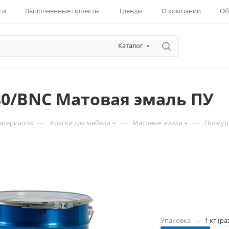
ги
Выполненные проекты
Тренды
О компании
Об
Каталог
80/BNC Матовая эмаль ПУ
—
—
—
материалов
Краски для мебели
Матовые эмали
Полиур
Упаковка
—
1 кг (ра