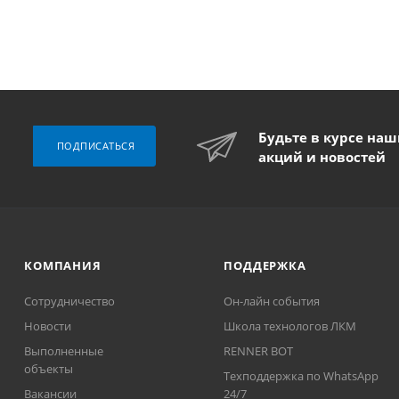
Будьте в курсе на
ПОДПИСАТЬСЯ
акций и новостей
КОМПАНИЯ
ПОДДЕРЖКА
Сотрудничество
Он-лайн события
Новости
Школа технологов ЛКМ
Выполненные
RENNER BOT
объекты
Техподдержка по WhatsApp
Вакансии
24/7