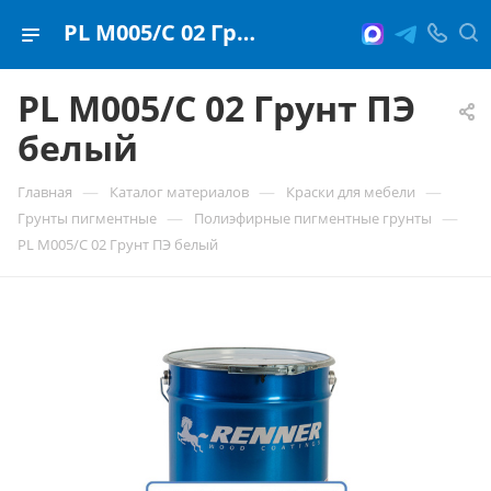
PL M005/C 02 Грунт ПЭ белый
PL M005/C 02 Грунт ПЭ
белый
—
—
—
Главная
Каталог материалов
Краски для мебели
—
—
Грунты пигментные
Полиэфирные пигментные грунты
PL M005/C 02 Грунт ПЭ белый