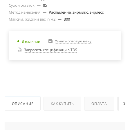
Сухой остаток
—
85
Метод нанесения
—
Распыление, эйрмикс, эйрлесс
Максим. жидкий вес, г/м2
—
300
Узнать оптовую цену
В наличии
Запросить спецификацию TDS
ОПИСАНИЕ
КАК КУПИТЬ
ОПЛАТА
ДО