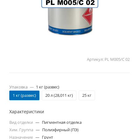
Артикул:
PL M005/C 02
Упаковка
—
1 кг (развес)
1 кг (развес)
20 л (28,011 кг)
25 кг
Характеристики
Вид отделки
—
Пигментная отделка
Хим. Группа
—
Полиэфирный (ПЭ)
Назначение
—
Грунт