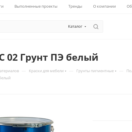
ги
Выполненные проекты
Тренды
О компании
Об
Каталог
C 02 Грунт ПЭ белый
—
—
—
материалов
Краски для мебели
Грунты пигментные
По
 белый