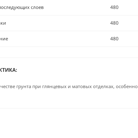
последующих слоев
480
вки
480
ние
480
КТИКА:
ачестве грунта при глянцевых и матовых отделках, особенно