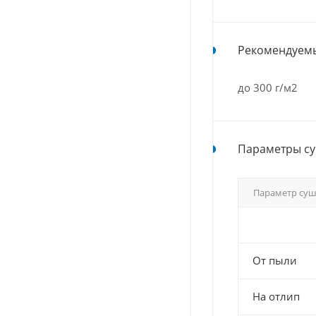
Рекомендуемы
до 300 г/м2
Параметры су
Параметр су
От пыли
На отлип