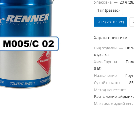
Упаковка
—
20 л (28
1 кг (развес)
20 л (28,011 кг)
Характеристики
Вид отделки
—
Пиг
отделка
Хим. Группа
—
Пол
(ПЭ)
Назначение
—
Гру
Сухой остаток
—
85
Метод нанесения
—
Распыление, эйрмикс
Максим. жидкий вес,