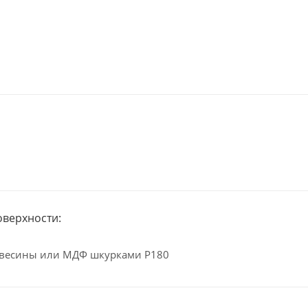
оверхности:
весины или МДФ шкурками Р180