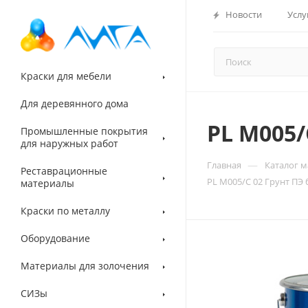
Новости
Услу
Краски для мебели
Для деревянного дома
PL M005/
Промышленные покрытия
для наружных работ
—
Главная
Каталог 
Реставрационные
PL M005/C 02 Грунт ПЭ
материалы
Краски по металлу
Оборудование
Материалы для золочения
СИЗы