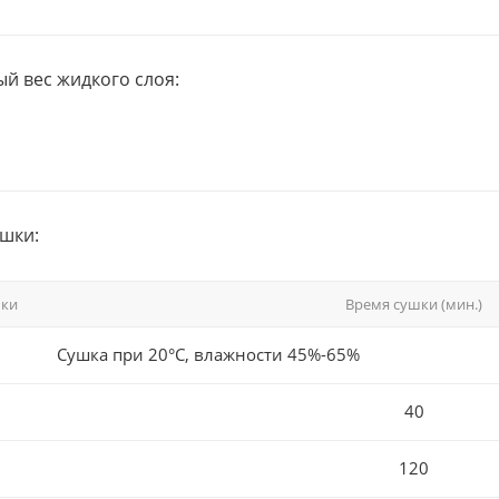
й вес жидкого слоя:
шки:
шки
Время сушки (мин.)
Сушка при 20°С, влажности 45%-65%
40
120