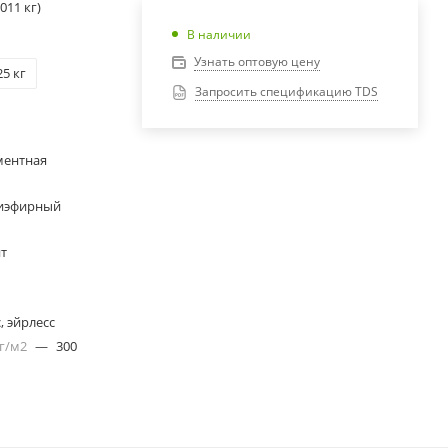
,011 кг)
В наличии
Узнать оптовую цену
25 кг
Запросить спецификацию TDS
ментная
иэфирный
нт
, эйрлесс
 г/м2
—
300