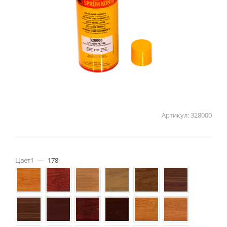
Артикул:
328000
Цвет1
—
178