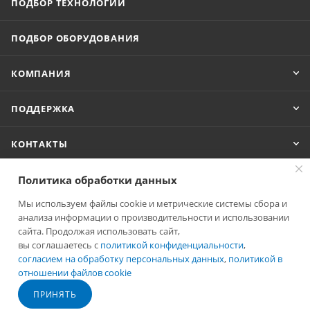
ПОДБОР ТЕХНОЛОГИЙ
ПОДБОР ОБОРУДОВАНИЯ
КОМПАНИЯ
ПОДДЕРЖКА
КОНТАКТЫ
Политика обработки данных
+7 (495) 647-79-59
Мы используем файлы cookie и метрические системы сбора и
анализа информации о производительности и использовании
office@renner.ru
сайта. Продолжая использовать сайт,
вы соглашаетесь с
политикой конфиденциальности
,
г. Фрязино, Окружной проезд,11А
согласием на обработку персональных данных
,
политикой в
отношении файлов cookie
ПРИНЯТЬ