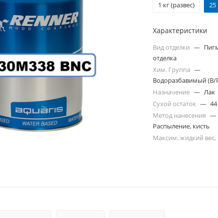
1 кг (развес)
25
Характеристики
Вид отделки
—
Пиг
отделка
Хим. Группа
—
Водоразбавимый (В/
Назначение
—
Лак
Сухой остаток
—
44
Метод нанесения
—
Распыление, кисть
Максим. жидкий вес,