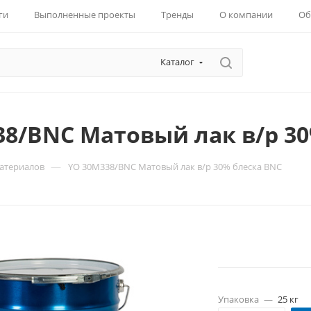
ги
Выполненные проекты
Тренды
О компании
Об
Каталог
38/BNC Матовый лак в/р 3
—
материалов
YO 30M338/BNC Матовый лак в/р 30% блеска BNC
Упаковка
—
25 кг