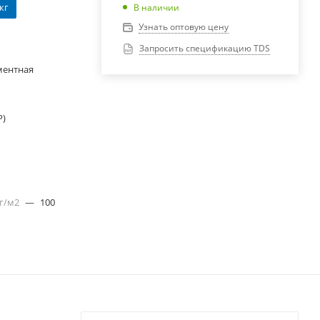
 кг
В наличии
Узнать оптовую цену
Запросить спецификацию TDS
ментная
Р)
 г/м2
—
100