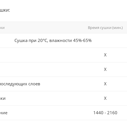
шки:
шки
Время сушки (мин.)
Сушка при 20°С, влажности 45%-65%
Х
Х
последующих слоев
Х
вки
Х
ние
1440 - 2160