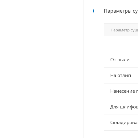
Параметры су
Параметр су
От пыли
На отлип
Нанесение 
Для шлифо
Складирова