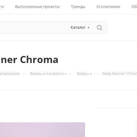
ги
Выполненные проекты
Тренды
О компании
Об
Каталог
nner Chroma
—
—
—
материалов
Вееры и каталоги
Вееры
Веер Renner Chro