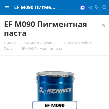
EF M090 Пигментная паста
EF M090 Пигментная
паста
—
—
—
Главная
Каталог материалов
Краски для мебели
—
Пасты
EF M090 Пигментная паста