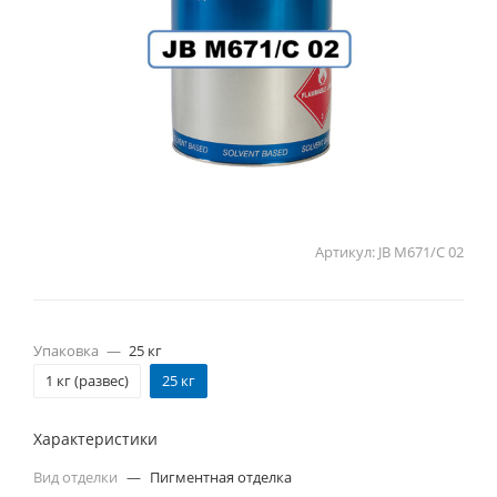
Артикул:
JB M671/C 02
Упаковка
—
25 кг
1 кг (развес)
25 кг
Характеристики
Вид отделки
—
Пигментная отделка