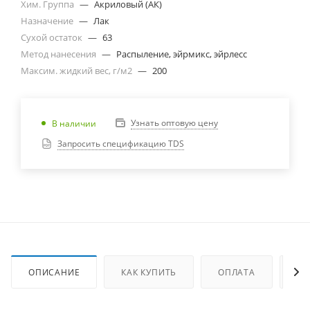
Хим. Группа
—
Акриловый (АК)
Назначение
—
Лак
Сухой остаток
—
63
Метод нанесения
—
Распыление, эйрмикс, эйрлесс
Максим. жидкий вес, г/м2
—
200
Узнать оптовую цену
В наличии
Запросить спецификацию TDS
ОПИСАНИЕ
КАК КУПИТЬ
ОПЛАТА
ДО