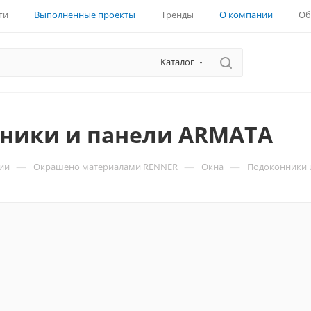
ги
Выполненные проекты
Тренды
О компании
Об
Каталог
ники и панели ARMATA
—
—
—
ии
Окрашено материалами RENNER
Окна
Подоконники 