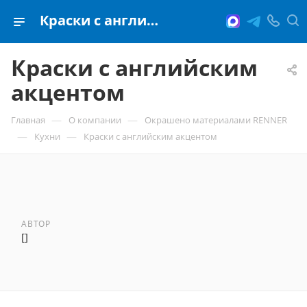
Краски с английским акцентом
Краски с английским
акцентом
—
—
Главная
О компании
Окрашено материалами RENNER
—
—
Кухни
Краски с английским акцентом
АВТОР
[]