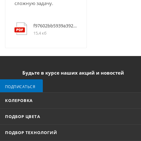
сложную задачу.
f97602bb5939a3928b95ec1c9f4f5269
15,4 кб
Будьте в курсе наших акций и новостей
ПОДПИСАТЬСЯ
КОЛЕРОВКА
ПОДБОР ЦВЕТА
ПОДБОР ТЕХНОЛОГИЙ